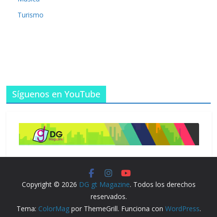
Turismo
Síguenos en YouTube
Copyright © 2026
DG gt Magazine
. Todos los derechos
reservados.
Tema:
ColorMag
por ThemeGrill. Funciona con
WordPress
.