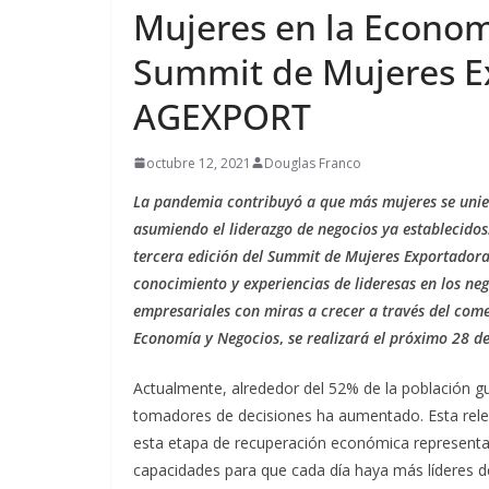
Lo que la 
Mujeres en la Economí
mascota p
Summit de Mujeres E
intentando
AGEXPORT
agosto 7, 2026
E
octubre 12, 2021
Douglas Franco
La pandemia contribuyó a que más mujeres se unie
asumiendo el liderazgo de negocios ya establecido
tercera edición del Summit de Mujeres Exportadora
conocimiento y experiencias de lideresas en los neg
empresariales con miras a crecer a través del comer
Economía y Negocios
,
se realizará el próximo 28 de
Actualmente, alrededor del 52% de la población g
tomadores de decisiones ha aumentado. Esta rele
esta etapa de recuperación económica representa 
capacidades para que cada día haya más líderes 