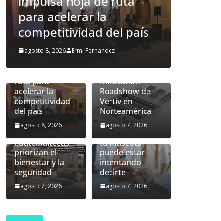
a
tour AI Solutions
g
prediseñada de
Vertiv™360AI
Innovation Roadshow de
e
para
aís
Vertiv en Norteamérica
s
Siemens
computación de
Xcelerator
alto rendimiento
agosto 7, 2026
Ermi Fernandez
Summit
se presentará
Guatemala,
durante el tour
impulsa hoja de
AI Solutions
ruta para
Innovation
acelerar la
Roadshow de
competitividad
Vertiv en
Un hogar más
del país
Norteamérica
allá del
inmueble: las
agosto 8, 2026
agosto 7, 2026
familias
Lo que la piel de
guatemaltecas
tu mascota
priorizan el
puede estar
bienestar y la
intentando
seguridad
decirte
agosto 7, 2026
agosto 7, 2026