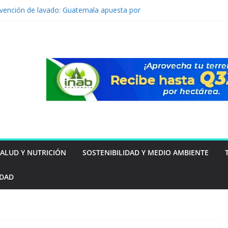
evención de lavado: Guatemala apuesta por
mo ventaja competitiva
tor Summit Guatemala, impulsa hoja de ruta
competitividad del país
ra prediseñada de Vertiv™360AI para
lto rendimiento se presentará durante el
s Innovation Roadshow de Vertiv en
á del inmueble: las familias guatemaltecas
estar y la seguridad
e tu mascota puede estar intentando decirte
SALUD Y NUTRICIÓN
SOSTENIBILIDAD Y MEDIO AMBIENTE
IDAD