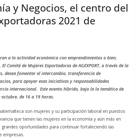
piel de tu
impulsa hoja de rut
a y Negocios, el centro del
uede estar
para acelerar la
xportadoras 2021 de
 decirte
competitividad del p
rmi Fernandez
agosto 8, 2026
Ermi Fernandez
ran a la actividad económica con emprendimientos o bien,
s. El Comité de Mujeres Exportadoras de AGEXPORT, a través de la
s, desea fomentar el intercambio, transferencia de
ocios, para apoyar esas iniciativas y responsabilidades
cio internacional. Este evento híbrido, bajo la la temática de
 octubre, de 16 a 19 horas.
uatemalteca son mujeres y su participación laboral en puestos
vancia que tienen las mujeres en la economía y aún más en
grandes oportunidades para continuar fortaleciendo las
de empresas.