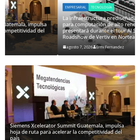
EMPRESARIAL
TECNOLOGÍA
La infraestructura prediseñada de Vertiv™360AI
para computación de alto rendimiento se
presentará durante el tour AI Solutions Innovation
Roadshow de Vertiv en Norteamérica
agosto 7, 2026
Ermi Fernandez
Siemens Xcelerator Summit Guatemala, impulsa
hoja de ruta para acelerar la competitividad del
país