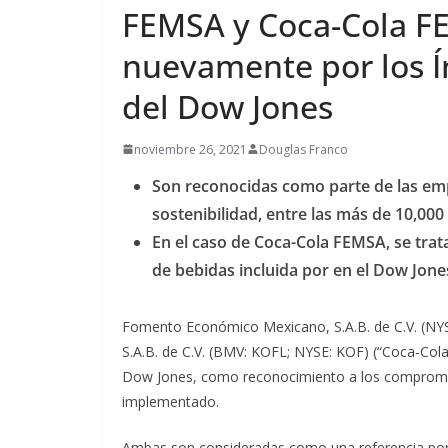
Pavel Núñez ll
FEMSA y Coca-Cola F
primera vez a
nuevamente por los Í
Guatemala
del Dow Jones
agosto 6, 2026
Ermi Fern
noviembre 26, 2021
Douglas Franco
Son reconocidas como parte de las e
sostenibilidad, entre las más de 10,000
En el caso de Coca-Cola FEMSA, se trat
de bebidas incluida por en el Dow Jone
Fomento Económico Mexicano, S.A.B. de C.V. (N
S.A.B. de C.V. (BMV: KOFL; NYSE: KOF) (“Coca-Cola 
Dow Jones, como reconocimiento a los compromis
implementado.
Ambas son consideradas como una referencia po