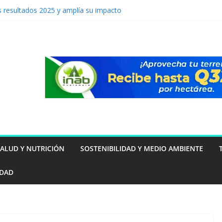
 resultados 2025 y amplía su impacto
ntal y social en Guatemala
á del inmueble: las familias guatemaltecas
star y la seguridad
 tu mascota puede estar intentando decirte
vención de lavado: Guatemala apuesta por
mo ventaja competitiva
a por primera vez a Guatemala
SALUD Y NUTRICIÓN
SOSTENIBILIDAD Y MEDIO AMBIENTE
IDAD