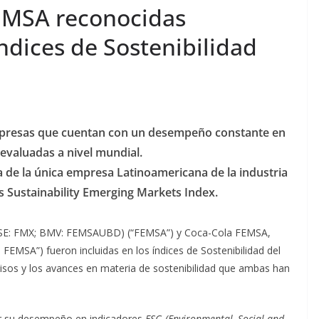
ega por
guatemaltecas priorizan
EMSA reconocidas
el bienestar y la
ndices de Sostenibilidad
seguridad
andez
agosto 7, 2026
Ermi Fernandez
mpresas que cuentan con un desempeño constante en
 evaluadas a nivel mundial.
a de la única empresa Latinoamericana de la industria
s Sustainability Emerging Markets Index.
YSE: FMX; BMV: FEMSAUBD) (“FEMSA”) y Coca-Cola FEMSA,
FEMSA”) fueron incluidas en los índices de Sostenibilidad del
os y los avances en materia de sostenibilidad que ambas han
r su desempeño en indicadores
ESG (Environmental, Social and