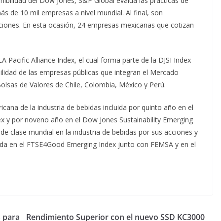
enibilidad del Dow Jones, S&P Global evalúa las prácticas de
s de 10 mil empresas a nivel mundial. Al final, son
iones. En esta ocasión, 24 empresas mexicanas que cotizan
A Pacific Alliance Index, el cual forma parte de la DJSI Index
lidad de las empresas públicas que integran el Mercado
lsas de Valores de Chile, Colombia, México y Perú.
na de la industria de bebidas incluida por quinto año en el
dex y por noveno año en el Dow Jones Sustainability Emerging
de clase mundial en la industria de bebidas por sus acciones y
luida en el FTSE4Good Emerging Index junto con FEMSA y en el
s para
Rendimiento Superior con el nuevo SSD KC3000