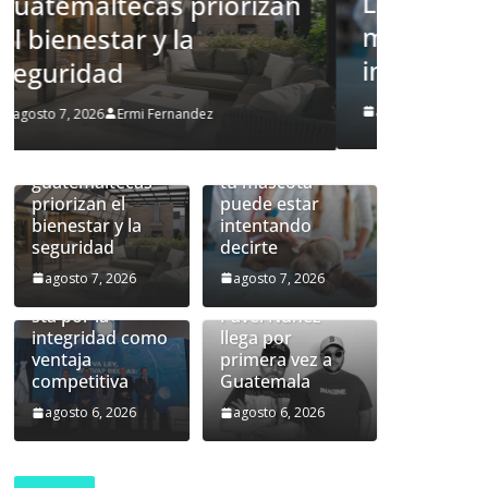
Lo que la piel de tu
Guate
mascota puede estar
la in
intentando decirte
venta
Un hogar más
agosto 7, 2026
Ermi Fernandez
agosto 6,
allá del
inmueble: las
familias
Lo que la piel de
guatemaltecas
tu mascota
priorizan el
puede estar
bienestar y la
intentando
Nueva ley de
seguridad
decirte
prevención de
lavado:
agosto 7, 2026
agosto 7, 2026
Guatemala apue
sta por la
Pavel Núñez
integridad como
llega por
ventaja
primera vez a
competitiva
Guatemala
agosto 6, 2026
agosto 6, 2026