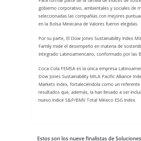
Para formar parte de la familia de índices de sost
gobierno corporativo, ambientales y sociales de má
seleccionadas las compañías con mejores puntuac
en la Bolsa Mexicana de Valores fueron elegidas.
Por su parte, El Dow Jones Sustainability Index MIL
Family mide el desempeño en materia de sostenibi
Integrado Latinoamericano, conformado por las Bo
Coca-Cola FEMSA es la única empresa Latinoamerica
Dow Jones Sustainability MILA Pacific Alliance In
Markets Index, fortaleciéndola como un referente 
resultados que, además, la han llevado a ser inc
nuevo índice S&P/BMV Total México ESG Index.
Estos son los nueve finalistas de Solucione