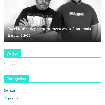
Pavel Núñez llega por primera vez a Guatemala
agosto 6, 2026
Visitas
633577
Categorías
Belleza
Deportes