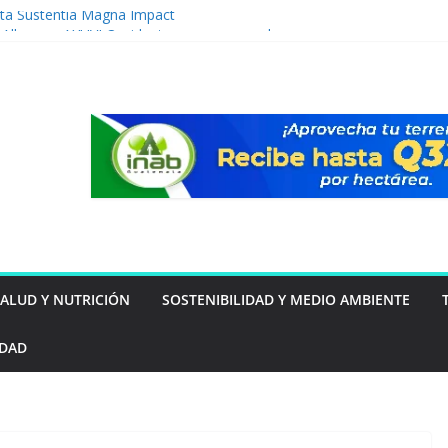
ta Sustentia Magna Impact
 Albergue AYUVI Occidente para acercar el
ral y seguir brindando esperanza de vida a
y sus familias
 transforma los desafíos globales en
vas oportunidades de negocio
e prepara para enfrentar a Luka Plantić y
o mundial interino para Guatemala
tecos visitarán la Feria de Jocotenango:
tas saber para disfrutarla sin
SALUD Y NUTRICIÓN
SOSTENIBILIDAD Y MEDIO AMBIENTE
IDAD