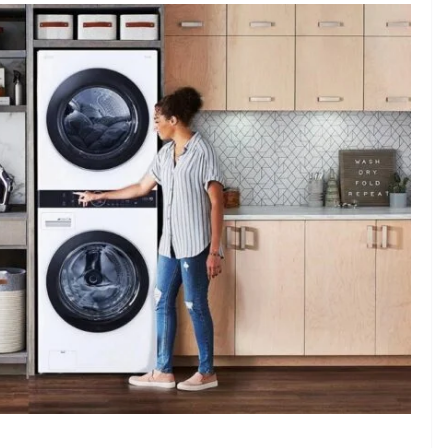
SOLIDARIDAD
AYUVI inaugura
Albergue AYUVI
 de guatemaltecos
Occidente para
rán la Feria de
el tratamiento i
enango: todo lo
seguir brindan