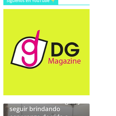
Síguenos en YouTube
 el
 acercar
EMPRESARIAL
ntegral y
Industria plástica
do
transforma los desafíos