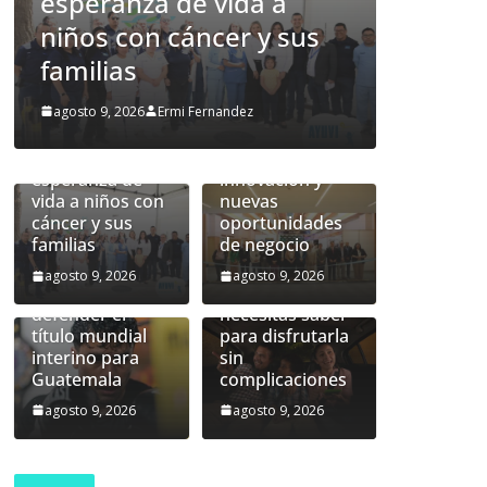
da a
globales en innovación y
AYUVI inaugura
r y sus
nuevas oportunidades
el Albergue
de negocio
AYUVI Occidente
Industria
para acercar el
plástica
dez
agosto 9, 2026
Ermi Fernandez
tratamiento
transforma los
integral y seguir
desafíos
brindando
globales en
esperanza de
innovación y
vida a niños con
nuevas
Miles de
cáncer y sus
oportunidades
Lester Martínez
guatemaltecos
familias
de negocio
se prepara para
visitarán la Feria
enfrentar a Luka
de Jocotenango:
agosto 9, 2026
agosto 9, 2026
Plantić y
todo lo que
defender el
necesitas saber
título mundial
para disfrutarla
interino para
sin
Guatemala
complicaciones
agosto 9, 2026
agosto 9, 2026