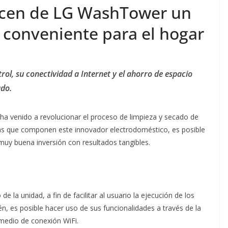
ecesitas saber
esperanza de vi
acen de LG WashTower un
disfrutarla sin
niños con cánce
 conveniente para el hogar
icaciones
familias
, 2026
Douglas Franco
agosto 9, 2026
Ermi Fernan
rol, su conectividad a Internet y el ahorro de espacio
ado.
ha venido a revolucionar el proceso de limpieza y secado de
gías que componen este innovador electrodoméstico, es posible
 muy buena inversión con resultados tangibles.
 la unidad, a fin de facilitar al usuario la ejecución de los
, es posible hacer uso de sus funcionalidades a través de la
medio de conexión WiFi.