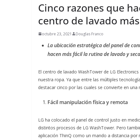
que n
Cinco razones que h
para 
centro de lavado más
compl
agosto 9
octubre 23, 2021
Douglas Franco
La ubicación estratégica del panel de cont
hacen más fácil la rutina de lavado y sec
El centro de lavado WashTower de LG Electronics 
nuestra ropa. Ya que entre las múltiples tecnolo
destacar cinco por las cuales se convierte en una
Fácil manipulación física y remota
LG ha colocado el panel de control justo en medio de
distintos procesos de LG WashTower. Pero también
aplicación ThinQ como un mando a distancia por 