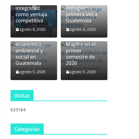
esta por la
Pavel Núñez
integridad
llega por
Latinoamérica
como ventaja
primera vez a
BAC presenta
aporta 218
competitiva
Guatemala
sus resultados
millones de
agosto 6, 2026
agosto 6, 2026
2025 y amplía
euros al
su impacto
beneficio de
económico,
Mapfre en el
ambiental y
primer
social en
semestre de
Guatemala
2026
agosto 5, 2026
agosto 5, 2026
Visitas
633184
Categorías