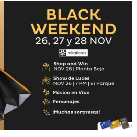
EMPRESARIAL
EVENTOS
rica aporta
Nueva ley de
nes de euros
prevención de lavado:
io de Mapfre
Guatemala apuesta
mer semestre
por la integridad com
ventaja competitiva
rmi Fernandez
agosto 6, 2026
Ermi Fernandez