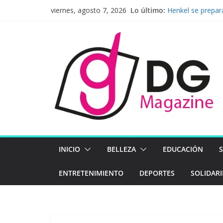
Saltar
Lo último:
Henkel se prepar
viernes, agosto 7, 2026
al
firme hacia el fu
Nueva ley de pre
contenido
la integridad co
Pavel Núñez lleg
BAC presenta sus
económico, ambie
Latinoamérica ap
Mapfre en el pr
INICIO
BELLEZA
EDUCACIÓN
ENTRETENIMIENTO
DEPORTES
SOLIDAR