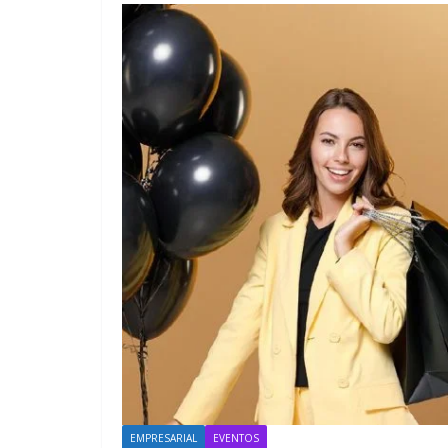
EMPRESARIAL
Latinoamé
218 millo
al benefic
en el pri
de 2026
agosto 5, 2026
E
EMPRESARIAL
EVENTOS