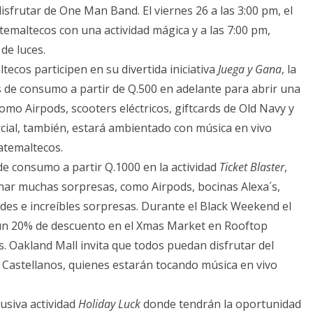
isfrutar de One Man Band. El viernes 26 a las 3:00 pm, el
emaltecos con una actividad mágica y a las 7:00 pm,
de luces.
tecos participen en su divertida iniciativa
Juega y Gana
, la
s de consumo a partir de Q.500 en adelante para abrir una
omo Airpods, scooters eléctricos, giftcards de Old Navy y
ial, también, estará ambientado con música en vivo
uatemaltecos.
de consumo a partir Q.1000 en la actividad
Ticket Blaster
,
anar muchas sorpresas, como Airpods, bocinas Alexa´s,
ades e increíbles sorpresas. Durante el Black Weekend el
 un 20% de descuento en el Xmas Market en Rooftop
 Oakland Mall invita que todos puedan disfrutar del
J Castellanos, quienes estarán tocando música en vivo
usiva actividad
Holiday Luck
donde tendrán la oportunidad