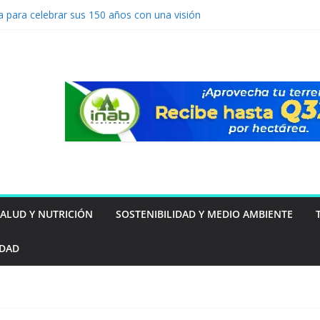
a para celebrar sus 150 años con una visión
turo
vención de lavado: Guatemala apuesta por
mo ventaja competitiva
a por primera vez a Guatemala
 resultados 2025 y amplía su impacto
ntal y social en Guatemala
orta 218 millones de euros al beneficio de
imer semestre de 2026
SALUD Y NUTRICIÓN
SOSTENIBILIDAD Y MEDIO AMBIENTE
IDAD