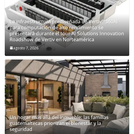
La infraestructura prediseñada de Vertiv™360AI
para computación de alto rendimiento se
presentará durante el tour AI Solutions Innovation
Roadshow de Vertiv en Norteamérica
agosto 7, 2026
Un hogar más allá del inmueble: las familias
guatemaltecas priorizan el bienestar y la
seguridad