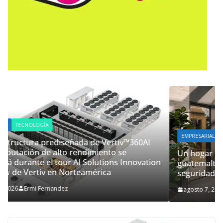
EMPRESARIAL
AI
Un hogar más allá del inmueble: las familias
ation
guatemaltecas priorizan el bienestar y la
seguridad
agosto 7, 2026
Ermi Fernandez