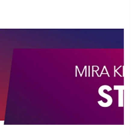
EMPRESARIAL
ENTRETENIMIENTO
EVENTOS
BAC pr
Agosto en Plaza
result