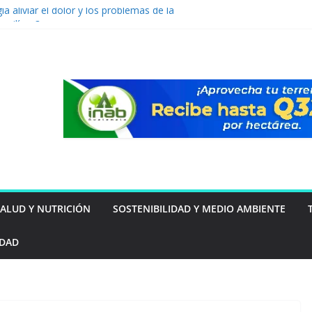
ía aliviar el dolor y los problemas de la
croilíaca?
sus resultados 2025 y amplía su impacto
biental y social en Guatemala
aporta 218 millones de euros al beneficio de
primer semestre de 2026
ara para celebrar sus 150 años con una visión
futuro
a Magdalena: cultura, sabor y experiencias
amilia
SALUD Y NUTRICIÓN
SOSTENIBILIDAD Y MEDIO AMBIENTE
IDAD