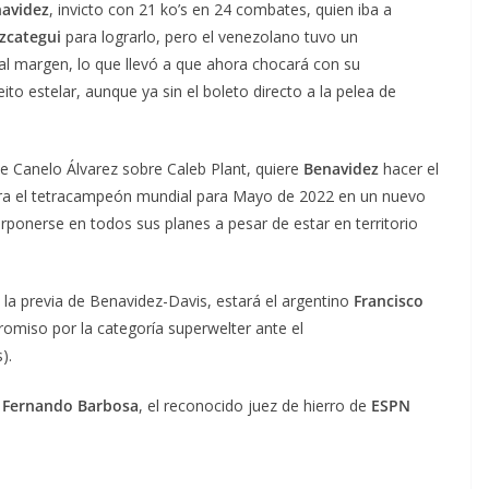
navidez
, invicto con 21 ko’s en 24 combates, quien iba a
zcategui
para lograrlo, pero el venezolano tuvo un
l margen, lo que llevó a que ahora chocará con su
leito estelar, aunque ya sin el boleto directo a la pelea de
e Canelo Álvarez sobre Caleb Plant, quiere
Benavidez
hacer el
ontra el tetracampeón mundial para Mayo de 2022 en un nuevo
rponerse en todos sus planes a pesar de estar en territorio
la previa de Benavidez-Davis, estará el argentino
Francisco
promiso por la categoría superwelter ante el
).
y
Fernando Barbosa
, el reconocido juez de hierro de
ESPN