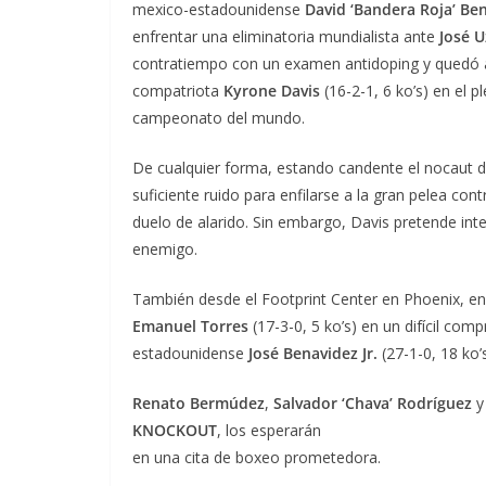
mexico-estadounidense
David ‘Bandera Roja’ Be
enfrentar una eliminatoria mundialista ante
José U
contratiempo con un examen antidoping y quedó a
compatriota
Kyrone Davis
(16-2-1, 6 ko’s) en el p
campeonato del mundo.
De cualquier forma, estando candente el nocaut d
suficiente ruido para enfilarse a la gran pelea c
duelo de alarido. Sin embargo, Davis pretende inte
enemigo.
También desde el Footprint Center en Phoenix, en 
Emanuel Torres
(17-3-0, 5 ko’s) en un difícil com
estadounidense
José Benavidez Jr.
(27-1-0, 18 ko’s
Renato Bermúdez
,
Salvador ‘Chava’ Rodríguez
KNOCKOUT
, los esperarán
en una cita de boxeo prometedora.