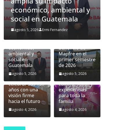
 su impacto
beneficio de Map
ico, ambiental y
el primer semest
 en Guatemala
2026
BAC presenta
Latinoamérica
026
Ermi Fernandez
agosto 5, 2026
Ermi Fernande
sus resultados
aporta 218
2025 y amplía su
millones de
impacto
euros al
económico,
beneficio de
ambiental y
Mapfre en el
social en
primer semestre
Guatemala
de 2026
Henkel se
Agosto en Plaza
agosto 5, 2026
agosto 5, 2026
prepara para
Magdalena:
celebrar sus 150
cultura, sabor y
años con una
experiencias
visión firme
para toda la
hacia el futuro
familia
agosto 4, 2026
agosto 4, 2026