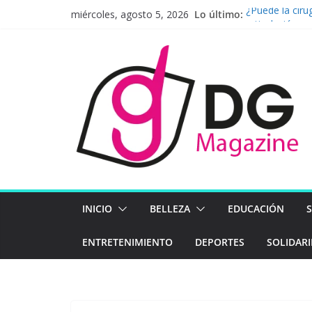
Saltar
Lo último:
¿Puede la cirug
miércoles, agosto 5, 2026
al
articulación sa
BAC presenta 
contenido
económico, am
Latinoamérica 
Mapfre en el 
Henkel se prep
firme hacia el 
Agosto en Plaz
para toda la f
INICIO
BELLEZA
EDUCACIÓN
ENTRETENIMIENTO
DEPORTES
SOLIDAR