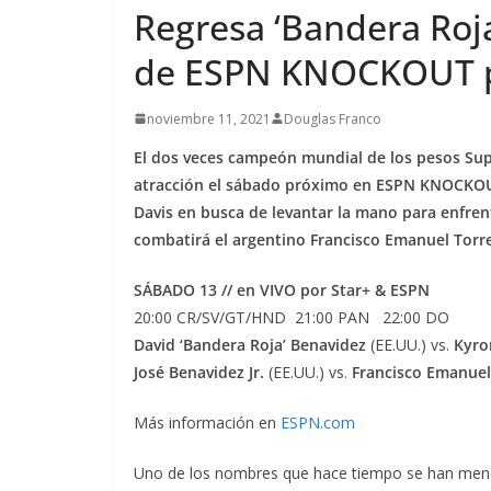
Regresa ‘Bandera Roja
de ESPN KNOCKOUT 
noviembre 11, 2021
Douglas Franco
El dos veces campeón mundial de los pesos Supe
atracción el sábado próximo en ESPN KNOCKOU
Davis en busca de levantar la mano para enfren
combatirá el argentino Francisco Emanuel Torr
SÁBADO 13 // en VIVO por Star+ & ESPN
20:00 CR/SV/GT/HND 21:00 PAN 22:00 DO
David ‘Bandera Roja’ Benavidez
(EE.UU.) vs.
Kyro
José Benavidez Jr.
(EE.UU.) vs.
Francisco Emanuel
Más información en
ESPN.com
Uno de los nombres que hace tiempo se han men