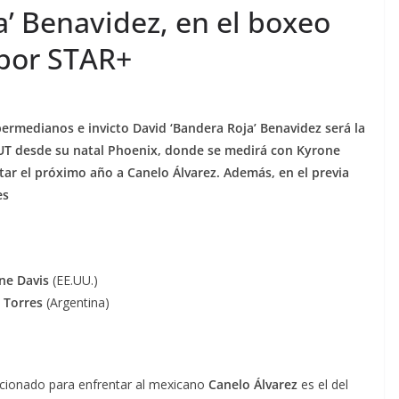
Magdalena: cultura,
amplía
’ Benavidez, en el boxeo
sabor y experiencias
económ
por STAR+
para toda la familia
social
agosto 4, 2026
Douglas Franco
agosto 5, 2
rmedianos e invicto David ‘Bandera Roja’ Benavidez será la
T desde su natal Phoenix, donde se medirá con Kyrone
tar el próximo año a Canelo Álvarez. Además, en el previa
es
ne Davis
(EE.UU.)
 Torres
(Argentina)
cionado para enfrentar al mexicano
Canelo Álvarez
es el del