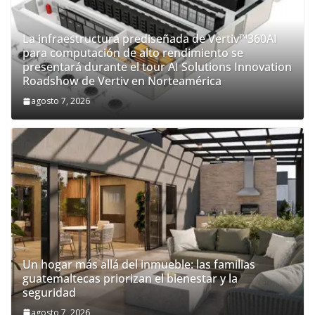
La infraestructura prediseñada de Vertiv™360AI
para computación de alto rendimiento se
presentará durante el tour AI Solutions Innovation
Roadshow de Vertiv en Norteamérica
agosto 7, 2026
Un hogar más allá del inmueble: las familias
guatemaltecas priorizan el bienestar y la
seguridad
agosto 7, 2026