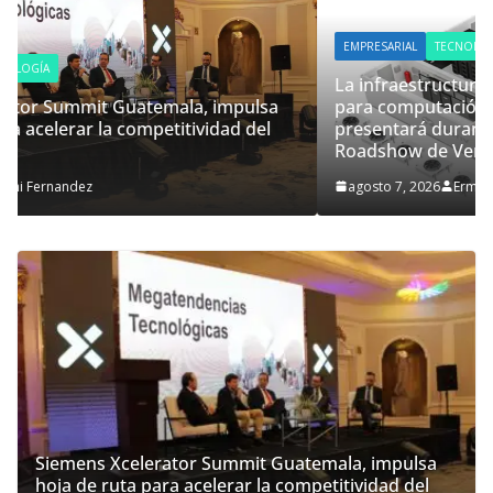
EMPRESARIAL
TECNOLOGÍA
La infraestructura prediseñada de Vertiv™360AI
para computación de alto rendimiento se
presentará durante el tour AI Solutions Innovation
Roadshow de Vertiv en Norteamérica
agosto 7, 2026
Ermi Fernandez
Siemens Xcelerator Summit Guatemala, impulsa
hoja de ruta para acelerar la competitividad del