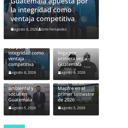
apuesta por
Pavel Núñez llega por
ad como
primera vez a
petitiva
Guatemala
Nueva ley de
Fernandez
agosto 6, 2026
Ermi Fernandez
prevención de
lavado:
Guatemala apue
sta por la
Pavel Núñez
integridad como
llega por
ventaja
primera vez a
BAC presenta
Latinoamérica
competitiva
Guatemala
sus resultados
aporta 218
2025 y amplía su
millones de
agosto 6, 2026
agosto 6, 2026
impacto
euros al
económico,
beneficio de
ambiental y
Mapfre en el
social en
primer semestre
Guatemala
de 2026
agosto 5, 2026
agosto 5, 2026