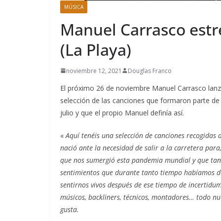
be
MÚSICA
el
Manuel Carrasco estren
2
(La Playa)
ag
noviembre 12, 2021
Douglas Franco
El próximo 26 de noviembre Manuel Carrasco lan
selección de las canciones que formaron parte de
julio y que el propio Manuel definía así.
«
Aquí tenéis una selección de canciones recogidas 
nació ante la necesidad de salir a la carretera par
que nos sumergió esta pandemia mundial y que tant
sentimientos que durante tanto tiempo habíamos de
sentirnos vivos después de ese tiempo de incertidu
músicos, backliners, técnicos, montadores… todo n
gusta.