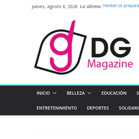
Saltar
Lo último:
Henkel se prepara
jueves, agosto 6, 2026
al
firme hacia el fut
Nueva ley de pre
contenido
la integridad com
Pavel Núñez lleg
BAC presenta sus
económico, ambie
Latinoamérica apo
Mapfre en el pri
INICIO
BELLEZA
EDUCACIÓN
ENTRETENIMIENTO
DEPORTES
SOLIDAR