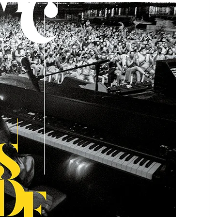
PRESARIAL
EMPRESARIAL
EVENTOS
tinoamérica aporta
Nueva ley d
8 millones de euros al
de lavado: