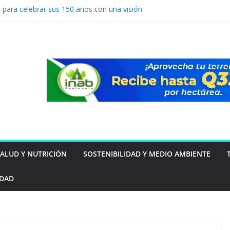
 para celebrar sus 150 años con una visión
uro
vención de lavado: Guatemala apuesta por
o ventaja competitiva
a por primera vez a Guatemala
 resultados 2025 y amplía su impacto
ntal y social en Guatemala
rta 218 millones de euros al beneficio de
mer semestre de 2026
SALUD Y NUTRICIÓN
SOSTENIBILIDAD Y MEDIO AMBIENTE
IDAD