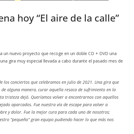
neficio de Mapfre en
Guatemala 
 primer semestre de
la integrid
a hoy “El aire de la calle”
026
ventaja com
osto 5, 2026
Ermi Fernandez
agosto 6, 2026
Ermi 
za un nuevo proyecto que recoge en un doble CD + DVD una
 una gira muy especial llevada a cabo durante el pasado mes de
de los conciertos que celebramos en julio de 2021. Una gira que
a, de alguna manera, curar aquella resaca de sufrimiento en la
a tristeza dejó. Queríamos volver a encontrarnos con aquellos
jado aparcados. Fue nuestra vía de escape para volver a
mbre y dolor. Fue la mejor cura para cada uno de nosotros;
uestro “pequeño” gran equipo pudiendo hacer lo que más nos