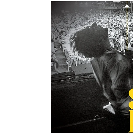
EM
La
21