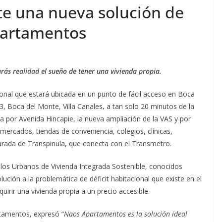
sus 150 años
Pavel Núñez llega p
te una nueva solución de
isión firme
primera vez a
partamentos
uturo
Guatemala
Ermi Fernandez
agosto 6, 2026
Ermi Fernandez
arás realidad el sueño de tener una vivienda propia.
nal que estará ubicada en un punto de fácil acceso en Boca
3, Boca del Monte, Villa Canales
,
a tan solo 20 minutos de la
a por Avenida Hincapie, la nueva ampliación de la VAS y por
mercados, tiendas de conveniencia, colegios, clínicas,
arada de Transpinula, que conecta con el Transmetro.
los Urbanos de Vivienda Integrada Sostenible, conocidos
ción a la problemática de déficit habitacional que existe en el
uirir una vivienda propia a un precio accesible.
tamentos, expresó “
Naos Apartamentos es la solución ideal