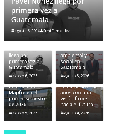
or
amplía su impacto
económico, ambiental y
social en Guatemala
BAC presenta
agosto 5, 2026
Ermi Fernandez
sus resultados
2025 y amplía su
impacto
Pavel Núñez
económico,
llega por
ambiental y
primera vez a
social en
Latinoamérica
Guatemala
Guatemala
aporta 218
millones de
Henkel se
agosto 6, 2026
agosto 5, 2026
euros al
prepara para
beneficio de
celebrar sus 150
Mapfre en el
años con una
primer semestre
visión firme
de 2026
hacia el futuro
agosto 5, 2026
agosto 4, 2026