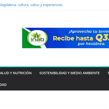
agdalena: cultura, sabor y experiencias
lia
a por primera vez a Guatemala
 resultados 2025 y amplía su impacto
ntal y social en Guatemala
rta 218 millones de euros al beneficio de
mer semestre de 2026
 para celebrar sus 150 años con una visión
uro
SALUD Y NUTRICIÓN
SOSTENIBILIDAD Y MEDIO AMBIENTE
IDAD