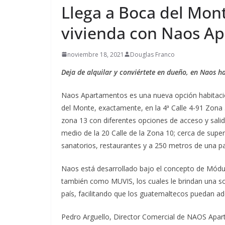
celebrar 
Llega a Boca del Mon
con una v
vivienda con Naos A
hacia el f
agosto 4, 2026
noviembre 18, 2021
Douglas Franco
Deja de alquilar y conviértete en dueño, en Naos h
Naos Apartamentos es una nueva opción habitacio
del Monte, exactamente, en la 4ª Calle 4-91 Zona 
zona 13 con diferentes opciones de acceso y salid
medio de la 20 Calle de la Zona 10; cerca de super
sanatorios, restaurantes y a 250 metros de una p
Naos está desarrollado bajo el concepto de Módu
también como MUVIS, los cuales le brindan una solu
país, facilitando que los guatemaltecos puedan adq
Pedro Arguello, Director Comercial de NAOS Apar