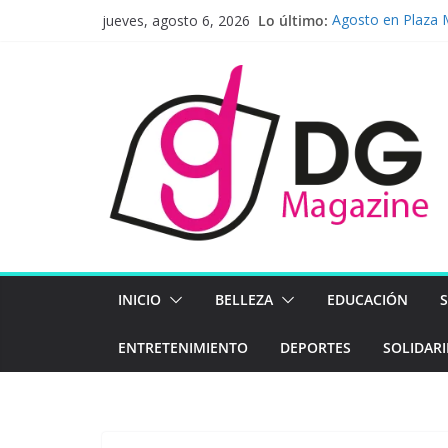
Saltar
Lo último:
Agosto en Plaza M
jueves, agosto 6, 2026
al
para toda la fami
Pavel Núñez lleg
contenido
BAC presenta sus
económico, ambie
Latinoamérica apo
Mapfre en el pri
Henkel se prepara
firme hacia el fut
INICIO
BELLEZA
EDUCACIÓN
ENTRETENIMIENTO
DEPORTES
SOLIDAR