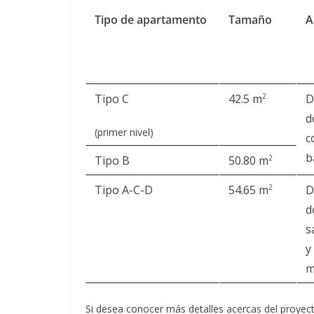
Tipo de apartamento
Tamaño
A
Tipo C
42.5 m
D
2
d
(primer nivel)
c
b
Tipo B
50.80 m
2
Tipo A-C-D
54.65 m
D
2
d
s
y
m
Si desea conocer más detalles acercas del proyec