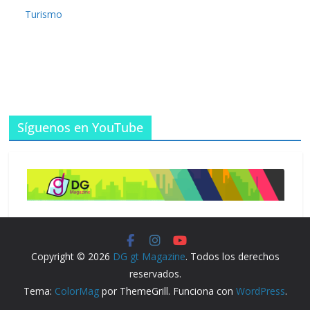
Turismo
Síguenos en YouTube
Copyright © 2026
DG gt Magazine
. Todos los derechos
reservados.
Tema:
ColorMag
por ThemeGrill. Funciona con
WordPress
.