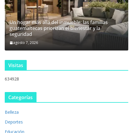
Un hogar más allá del inmueble: las familias
guatemaltecas priorizan el bienestar y la
seguridad
agosto 7, 2026
Visitas
634928
Categorías
Belleza
Deportes
Educación