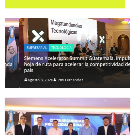
EMPRESARIAL
TECNOLOGÍA
Siemens Xcelerator Summit Guatemala, impulsa
hoja de ruta para acelerar la competitividad del
país
agosto 8, 2026
Ermi Fernandez