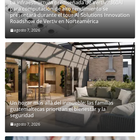
La infraestructura prediseñada de Vertiv™360AI
para computación de alto rendimiento se
presentará durante el tour AI Solutions Innovation
Roadshow de Vertiv en Norteamérica
agosto 7, 2026
Un hogar más allá del inmueble: las familias
guatemaltecas priorizan el bienestar y la
seguridad
agosto 7, 2026