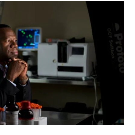
EMPRESARIAL
EVENTOS
 aporta
Nueva ley de prevenció
de euros al
de lavado: