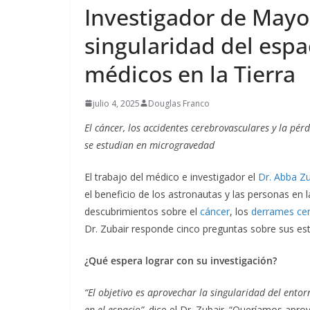
beneficio de 
Investigador de Mayo 
el primer sem
singularidad del esp
2026
médicos en la Tierra
agosto 5, 2026
Ermi Fer
julio 4, 2025
Douglas Franco
El cáncer, los accidentes cerebrovasculares y la pé
se estudian en microgravedad
El trabajo del médico e investigador el
Dr. Abba Zu
el beneficio de los astronautas y las personas en l
descubrimientos sobre el
cáncer
, los
derrames cer
Dr. Zubair responde cinco preguntas sobre sus es
¿Qué espera lograr con su investigación?
“El objetivo es aprovechar la singularidad del entor
en el espacio”,
dice el Dr. Zubair. “Queríamos aprov