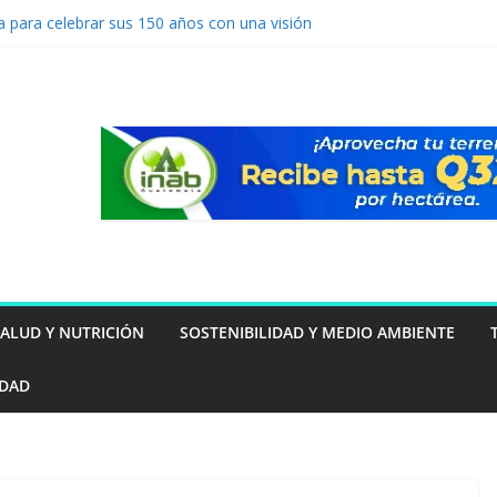
a para celebrar sus 150 años con una visión
turo
vención de lavado: Guatemala apuesta por
mo ventaja competitiva
a por primera vez a Guatemala
 resultados 2025 y amplía su impacto
ntal y social en Guatemala
orta 218 millones de euros al beneficio de
imer semestre de 2026
SALUD Y NUTRICIÓN
SOSTENIBILIDAD Y MEDIO AMBIENTE
IDAD