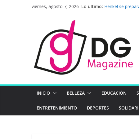
Saltar
Lo último:
Henkel se prepar
viernes, agosto 7, 2026
al
firme hacia el fu
Nueva ley de pre
contenido
la integridad co
Pavel Núñez lleg
BAC presenta sus
económico, ambie
Latinoamérica ap
Mapfre en el pr
INICIO
BELLEZA
EDUCACIÓN
ENTRETENIMIENTO
DEPORTES
SOLIDAR