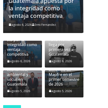
Pavel Núñez llega por
ampl
primera vez a
econ
Guatemala
soci
Nueva ley de
agosto 6, 2026
Ermi Fernandez
agosto 
prevención de
lavado:
Guatemala apue
sta por la
Pavel Núñez
integridad como
llega por
ventaja
primera vez a
BAC presenta
Latinoamérica
competitiva
Guatemala
sus resultados
aporta 218
2025 y amplía su
millones de
agosto 6, 2026
agosto 6, 2026
impacto
euros al
económico,
beneficio de
ambiental y
Mapfre en el
social en
primer semestre
Guatemala
de 2026
agosto 5, 2026
agosto 5, 2026