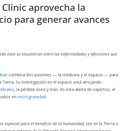
Mapfre en
Guatemala apuesta por
Clinic aprovecha la
estre de
la integridad como
acio para generar avances
ventaja competitiva
nandez
agosto 6, 2026
Ermi Fernandez
rdida ósea se encuentran entre las enfermedades y afecciones que
bair
combina dos pasiones — la medicina y el espacio — para
a Tierra. Su investigación en el espacio está arrojando
ebrales
, la pérdida ósea y más. En esta alerta de expertos, el
tudios en
microgravedad
.
no espacial para el beneficio de la humanidad, sea en la Tierra o
echar el entorno de la Estación Espacial Internacional para