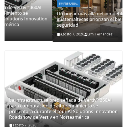
EMPRESARIAL
Un hogar más allá del inmueble: las familias
on
guatemaltecas priorizan el bienestar y la
seguridad
agosto 7, 2026
Ermi Fernandez
La infraestructura prediseñada de Vertiv™360AI
para computación de alto rendimiento se
presentará durante el tour AI Solutions Innovation
Roadshow de Vertiv en Norteamérica
agosto 7, 2026