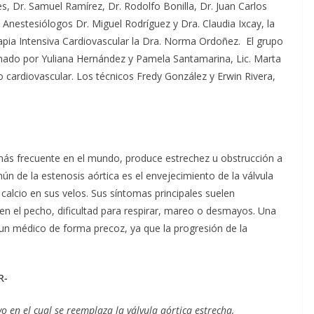
, Dr. Samuel Ramírez, Dr. Rodolfo Bonilla, Dr. Juan Carlos
 Anestesiólogos Dr. Miguel Rodríguez y Dra. Claudia Ixcay, la
apia Intensiva Cardiovascular la Dra. Norma Ordoñez. El grupo
rmado por Yuliana Hernández y Pamela Santamarina, Lic. Marta
o cardiovascular. Los técnicos Fredy González y Erwin Rivera,
más frecuente en el mundo, produce estrechez u obstrucción a
n de la estenosis aórtica es el envejecimiento de la válvula
calcio en sus velos. Sus síntomas principales suelen
or en el pecho, dificultad para respirar, mareo o desmayos. Una
 un médico de forma precoz, ya que la progresión de la
R-
 en el cual se reemplaza la válvula aórtica estrecha,