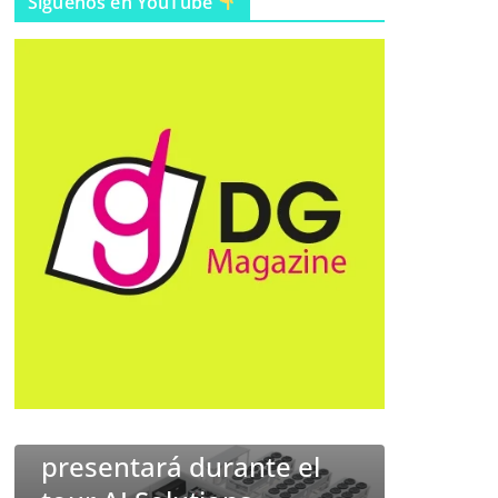
Síguenos en YouTube
o
EMPRESARIAL
Un hogar más allá del
el
La
inmueble: las familias
infraestructura