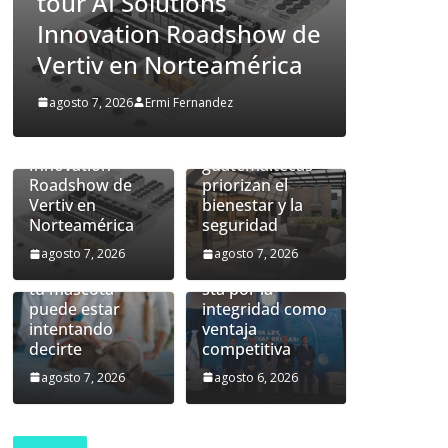
L
guatemaltecas priorizan
prediseñada de
Vertiv™360AI
ow de
el bienestar y la
para
ica
i
seguridad
computación de
alto rendimiento
Un hogar más
agosto 7, 2026
Ermi Fernandez
se presentará
allá del
durante el tour
inmueble: las
AI Solutions
familias
Innovation
guatemaltecas
Roadshow de
priorizan el
Vertiv en
bienestar y la
Nueva ley de
Norteamérica
seguridad
prevención de
lavado:
agosto 7, 2026
agosto 7, 2026
Lo que la piel de
Guatemala apue
tu mascota
sta por la
puede estar
integridad como
intentando
ventaja
decirte
competitiva
agosto 7, 2026
agosto 6, 2026