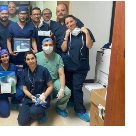
EMPRESARIAL
TECNOLOGÍA
La infraestructura
prediseñada de
Vertiv™360AI para
NTOS
computación de alt
 de prevención
rendimiento se
:
presentará durante 