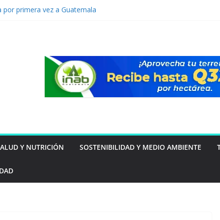
a por primera vez a Guatemala
ra prediseñada de Vertiv™360AI para
lto rendimiento se presentará durante el
s Innovation Roadshow de Vertiv en
á del inmueble: las familias guatemaltecas
star y la seguridad
 tu mascota puede estar intentando decirte
vención de lavado: Guatemala apuesta por
mo ventaja competitiva
SALUD Y NUTRICIÓN
SOSTENIBILIDAD Y MEDIO AMBIENTE
IDAD