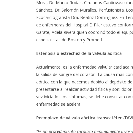
Mora, Dr. Marco Rodas, Cirujanos Cardiovasculares
Sánchez, Dr. Salomón Muralles, Perfusionista. Los
Ecocardiografísta Dra. Beatriz Domínguez. En Ter
de enfermeras del Hospital El Pilar estuvo confo
Garate, Adela Rivera quien coordinó todo el equip
especialistas de Boston y Promed.
Estenosis o estrechez de la válvula aórtica
Actualmente, es la enfermedad valvular cardiaca 
la salida de sangre del corazón. La causa más comú
aórtica con la que nacemos debido al depósito de 
presentarse al realizar actividad física y son: dol
vez iniciados los síntomas, se debe consultar con
enfermedad se acelera.
Reemplazo de válvula aórtica transcatéter -TAV
“Es un procedimiento cardíaco mínimamente invasivo