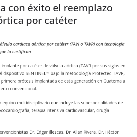
a apuesta por
tour AI Solutions
iza con éxito el reemplazo
idad como
Innovation Roadsh
órtica por catéter
ompetitiva
Vertiv en Norteamér
rmi Fernandez
agosto 7, 2026
Ermi Fernandez
válvula cardiaca aórtica por catéter (TAVI o TAVR) con tecnología
ue lo certifican
l implante por catéter de válvula aórtica (TAVR por sus siglas en
 el dispositivo SENTINEL™ bajo la metodología Protected TAVR,
la primera prótesis implantada de esta generación en Guatemala
ierto convencional.
 equipo multidisciplinario que incluye las subespecialidades de
cocardiografía, terapia intensiva cardiovascular, cirugía
rvencionistas Dr. Edgar Illescas, Dr. Allan Rivera, Dr. Héctor