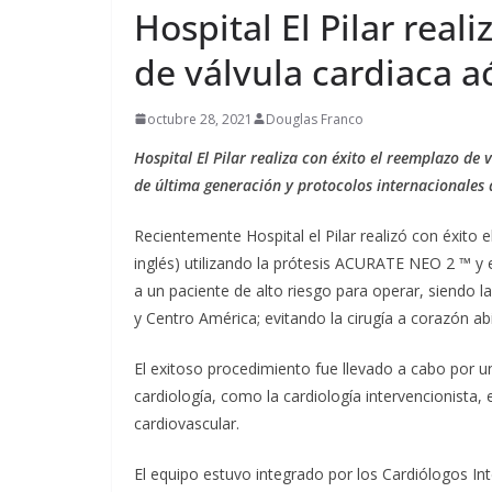
Guatemal
Hospital El Pilar real
la integr
de válvula cardiaca a
ventaja c
agosto 6, 2026
E
octubre 28, 2021
Douglas Franco
Hospital El Pilar realiza con éxito el reemplazo de 
de última generación y protocolos internacionales q
Recientemente Hospital el Pilar realizó con éxito e
inglés) utilizando la prótesis ACURATE NEO 2 ™ y
a un paciente de alto riesgo para operar, siendo 
y Centro América; evitando la cirugía a corazón ab
El exitoso procedimiento fue llevado a cabo por un
cardiología, como la cardiología intervencionista, e
cardiovascular.
El equipo estuvo integrado por los Cardiólogos Inte