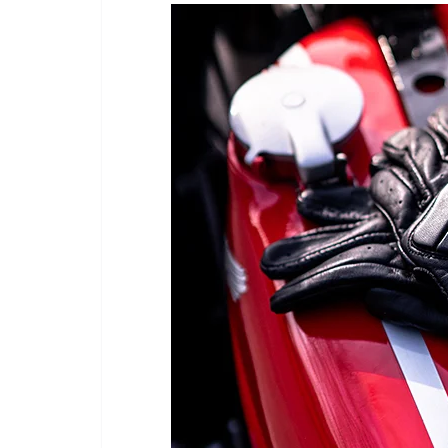
EMPRE
Nue
de 