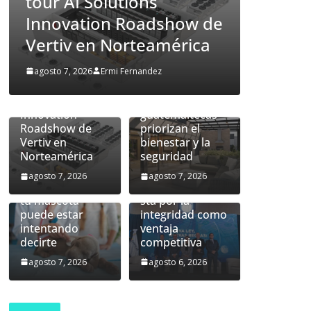
ions
guatemaltecas prioriza
prediseñada de
Vertiv™360AI
Roadshow de
el bienestar y la
para
rteamérica
seguridad
computación de
alto rendimiento
Un hogar más
rnandez
agosto 7, 2026
Ermi Fernandez
se presentará
allá del
durante el tour
inmueble: las
AI Solutions
familias
Innovation
guatemaltecas
Roadshow de
priorizan el
Vertiv en
bienestar y la
Nueva ley de
Norteamérica
seguridad
prevención de
lavado:
agosto 7, 2026
agosto 7, 2026
Lo que la piel de
Guatemala apue
tu mascota
sta por la
puede estar
integridad como
intentando
ventaja
decirte
competitiva
agosto 7, 2026
agosto 6, 2026