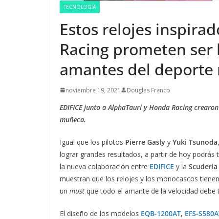
Gua
TECNOLOGÍA
la 
Estos relojes inspira
ven
Racing prometen ser l
agos
amantes del deport
noviembre 19, 2021
Douglas Franco
EDIFICE junto a AlphaTauri y Honda Racing crearon 
muñeca.
Igual que los pilotos
Pierre Gasly
y
Yuki Tsunoda
lograr grandes resultados, a partir de hoy podrás t
la nueva colaboración entre
EDIFICE
y la
Scuderia
muestran que los relojes y los monocascos tienen
un
must
que todo el amante de la velocidad debe 
El diseño de los modelos
EQB-1200AT
,
EFS-S580A