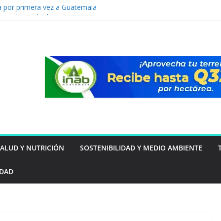
a por primera vez a Guatemala
ra prediseñada de Vertiv™360AI para
lto rendimiento se presentará durante el
s Innovation Roadshow de Vertiv en
á del inmueble: las familias guatemaltecas
star y la seguridad
 tu mascota puede estar intentando decirte
vención de lavado: Guatemala apuesta por
mo ventaja competitiva
SALUD Y NUTRICIÓN
SOSTENIBILIDAD Y MEDIO AMBIENTE
IDAD