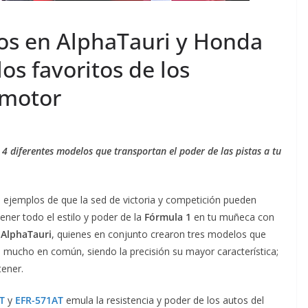
temala apuesta por
tour AI Solut
integridad como
Innovation 
dos en AlphaTauri y Honda
taja competitiva
Vertiv en No
os favoritos de los
to 6, 2026
Ermi Fernandez
agosto 7, 2026
Ermi Fe
e motor
4 diferentes modelos que transportan el poder de las pistas a tu
, ejemplos de que la sed de victoria y competición pueden
ener todo el estilo y poder de la
Fórmula 1
en tu muñeca con
 AlphaTauri
, quienes en conjunto crearon tres modelos que
 mucho en común, siendo la precisión su mayor característica;
tener.
T
y
EFR-571AT
emula la resistencia y poder de los autos del