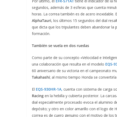
Por último, el
EFR-571AT
tiene el indicador de la 
segundos, además de 3 esferas que cuenta minu
horas. La correa también es de acero inoxidable. 
AlphaTauri
, los últimos 15 segundos del dial resa
que dicta que los tripulantes deben abandonar la 
formación.
También se vuela en dos ruedas
Como parte de su concepto «Velocidad e Inteligen
una colaboración que resulta en el modelo
EQS-9
60 aniversario de su victoria en el campeonato mu
Takahashi
; al mismo tiempo Honda se convertiría 
El
EQS-930HR-1A
,
cuenta con sistema de carga so
Racing
en la hebilla y cubierta posterior. La carca
dial especialmente procesado evoca el aluminio de l
depósito; y otro en color amarillo con el logo de 
correa es de cuero genuino con el motivo de los t