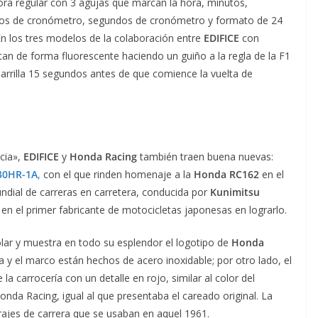
hora regular con 3 agujas que marcan la hora, minutos,
tos de cronómetro, segundos de cronómetro y formato de 24
En los tres modelos de la colaboración entre
EDIFICE
con
ltan de forma fluorescente haciendo un guiño a la regla de la F1
parrilla 15 segundos antes de que comience la vuelta de
cia»,
EDIFICE
y
Honda Racing
también traen buena nuevas:
30HR-1A
,
con el que rinden homenaje a la
Honda RC162
en el
ndial de carreras en carretera, conducida por
Kunimitsu
en el primer fabricante de motocicletas japonesas en lograrlo.
lar y muestra en todo su esplendor el logotipo de
Honda
sa y el marco están hechos de acero inoxidable; por otro lado, el
a carrocería con un detalle en rojo, similar al color del
Honda Racing, igual al que presentaba el careado original. La
rajes de carrera que se usaban en aquel 1961.