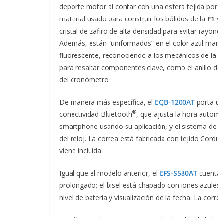
deporte motor al contar con una esfera tejida por 
material usado para construir los bólidos de la
F1
y
cristal de zafiro de alta densidad para evitar ray
Además, están “uniformados” en el color azul mari
fluorescente, reconociendo a los mecánicos de la
para resaltar componentes clave, como el anillo de
del cronómetro.
De manera más específica, el
EQB-1200AT
porta 
®
conectividad Bluetooth
, que ajusta la hora aut
smartphone usando su aplicación, y el sistema de 
del reloj. La correa está fabricada con tejido Co
viene incluida.
Igual que el modelo anterior, el
EFS-S580AT
cuenta
prolongado; el bisel está chapado con iones azules
nivel de batería y visualización de la fecha. La cor