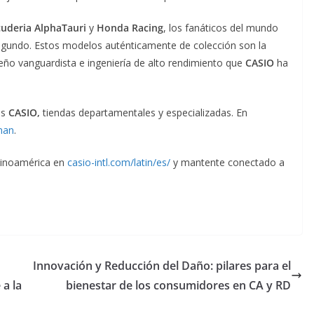
cuderia AlphaTauri
y
Honda Racing
, los fanáticos del mundo
egundo. Estos modelos auténticamente de colección son la
eño vanguardista e ingeniería de alto rendimiento que
CASIO
ha
as
CASIO,
tiendas departamentales y especializadas. En
man
.
atinoamérica en
casio-intl.com/latin/es/
y mantente conectado a
Innovación y Reducción del Daño: pilares para el
a la
bienestar de los consumidores en CA y RD