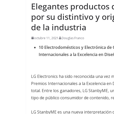
amplía s
Elegantes productos 
económic
por su distintivo y or
social e
de la industria
agosto 5, 2026
octubre 11, 2021
Douglas Franco
10 Electrodomésticos y Electrónica d
Internacionales a la Excelencia en Dis
LG Electronics ha sido reconocida una vez m
Premios Internacionales a la Excelencia en
total. Entre los ganadores, LG StanbyME, u
tipo de público consumidor de contenido, rec
LG StanbyME es una nueva interpretación d