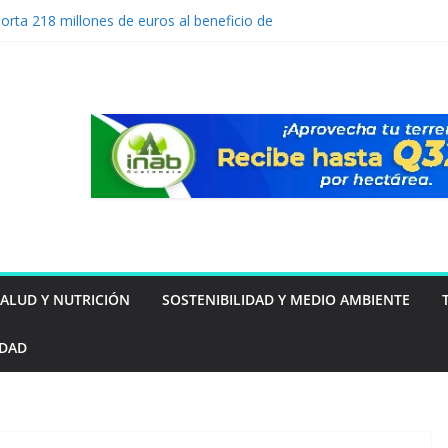
orta 218 millones de euros al beneficio de
imer semestre de 2026
 tu mascota puede estar intentando decirte
vención de lavado: Guatemala apuesta por
mo ventaja competitiva
a por primera vez a Guatemala
 resultados 2025 y amplía su impacto
ntal y social en Guatemala
SALUD Y NUTRICIÓN
SOSTENIBILIDAD Y MEDIO AMBIENTE
IDAD