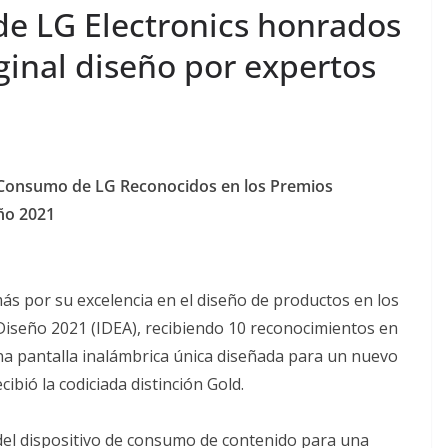
u impacto
Lo que la piel de tu
de LG Electronics honrados
o, ambiental y
mascota puede est
iginal diseño por expertos
n Guatemala
intentando decirte
Ermi Fernandez
agosto 7, 2026
Ermi Fernandez
e Consumo de LG Reconocidos en los Premios
eño 2021
ás por su excelencia en el diseño de productos en los
 Diseño 2021 (IDEA), recibiendo 10 reconocimientos en
na pantalla inalámbrica única diseñada para un nuevo
ibió la codiciada distinción Gold.
el dispositivo de consumo de contenido para una