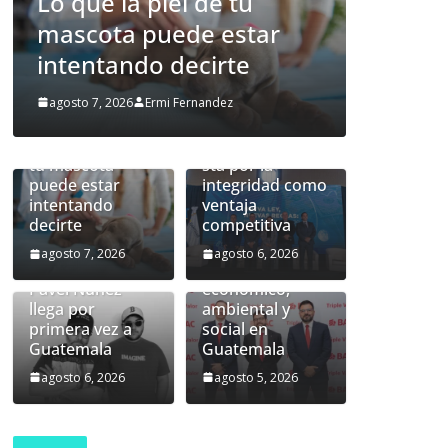
Guatemala apuesta por
ar
la integridad como
ventaja competitiva
Nueva ley de
agosto 6, 2026
Ermi Fernandez
prevención de
lavado:
Lo que la piel de
Guatemala apue
tu mascota
sta por la
puede estar
integridad como
intentando
ventaja
BAC presenta
decirte
competitiva
sus resultados
2025 y amplía su
agosto 7, 2026
agosto 6, 2026
impacto
Pavel Núñez
económico,
llega por
ambiental y
primera vez a
social en
Guatemala
Guatemala
agosto 6, 2026
agosto 5, 2026