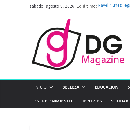
Saltar
Lo último:
Pavel Núñez lleg
sábado, agosto 8, 2026
al
La infraestructu
computación de a
contenido
tour AI Solution
Norteamérica
Un hogar más all
priorizan el bien
Lo que la piel d
Nueva ley de pr
la integridad co
INICIO
BELLEZA
EDUCACIÓN
ENTRETENIMIENTO
DEPORTES
SOLIDAR