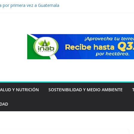
a por primera vez a Guatemala
ra prediseñada de Vertiv™360AI para
lto rendimiento se presentará durante el
s Innovation Roadshow de Vertiv en
á del inmueble: las familias guatemaltecas
estar y la seguridad
e tu mascota puede estar intentando decirte
evención de lavado: Guatemala apuesta por
mo ventaja competitiva
SALUD Y NUTRICIÓN
SOSTENIBILIDAD Y MEDIO AMBIENTE
IDAD