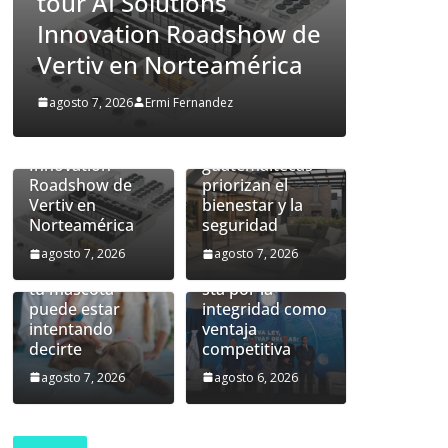
utions
guatemaltecas priori
prediseñada de
Vertiv™360AI
 Roadshow de
el bienestar y la
para
orteamérica
seguridad
computación de
alto rendimiento
Un hogar más
 Fernandez
agosto 7, 2026
Ermi Fernandez
se presentará
allá del
durante el tour
inmueble: las
AI Solutions
familias
Innovation
guatemaltecas
Roadshow de
priorizan el
Vertiv en
bienestar y la
Nueva ley de
Norteamérica
seguridad
prevención de
lavado:
agosto 7, 2026
agosto 7, 2026
Lo que la piel de
Guatemala apue
tu mascota
sta por la
puede estar
integridad como
intentando
ventaja
decirte
competitiva
agosto 7, 2026
agosto 6, 2026