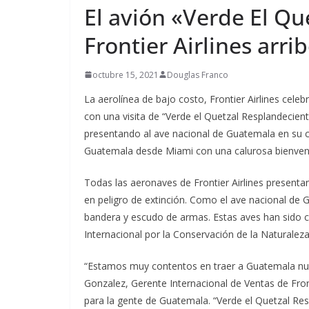
G
El avión «Verde El Qu
l
Frontier Airlines arr
v
a
octubre 15, 2021
Douglas Franco
La aerolínea de bajo costo, Frontier Airlines cel
con una visita de “Verde el Quetzal Resplandecie
presentando al ave nacional de Guatemala en su c
Guatemala desde Miami con una calurosa bienveni
Todas las aeronaves de Frontier Airlines presenta
en peligro de extinción. Como el ave nacional de
bandera y escudo de armas. Estas aves han sido c
Internacional por la Conservación de la Naturaleza
“Estamos muy contentos en traer a Guatemala nue
Gonzalez, Gerente Internacional de Ventas de Front
para la gente de Guatemala. “Verde el Quetzal Re