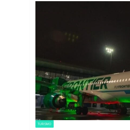
E
N
d
TURISMO