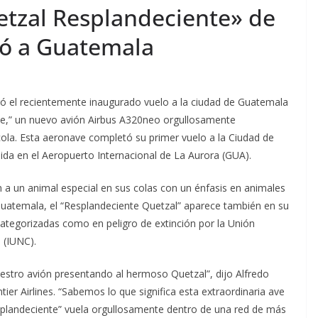
uatemala apuesta por
tour AI Sol
etzal Resplandeciente» de
a integridad como
Innovation
ibó a Guatemala
entaja competitiva
Vertiv en N
gosto 6, 2026
Ermi Fernandez
agosto 7, 2026
Ermi
ebró el recientemente inaugurado vuelo a la ciudad de Guatemala
nte,” un nuevo avión Airbus A320neo orgullosamente
ola. Esta aeronave completó su primer vuelo a la Ciudad de
da en el Aeropuerto Internacional de La Aurora (GUA).
n a un animal especial en sus colas con un énfasis en animales
 Guatemala, el “Resplandeciente Quetzal” aparece también en su
ategorizadas como en peligro de extinción por la Unión
 (IUNC).
stro avión presentando al hermoso Quetzal”, dijo Alfredo
ier Airlines. “Sabemos lo que significa esta extraordinaria ave
splandeciente” vuela orgullosamente dentro de una red de más