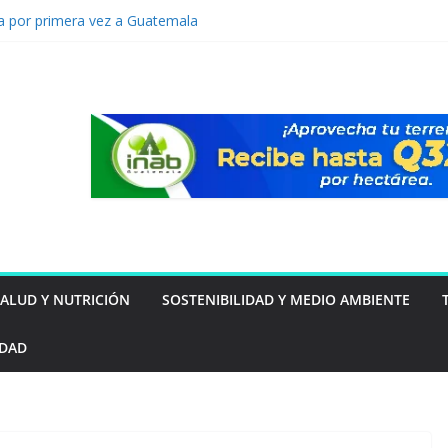
a por primera vez a Guatemala
ra prediseñada de Vertiv™360AI para
lto rendimiento se presentará durante el
s Innovation Roadshow de Vertiv en
á del inmueble: las familias guatemaltecas
estar y la seguridad
e tu mascota puede estar intentando decirte
evención de lavado: Guatemala apuesta por
mo ventaja competitiva
SALUD Y NUTRICIÓN
SOSTENIBILIDAD Y MEDIO AMBIENTE
IDAD