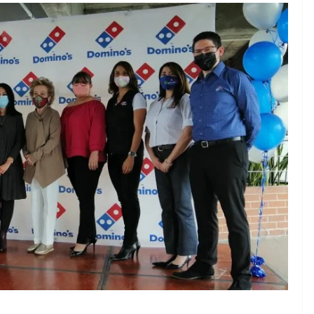
EMPRESARIAL
TECNOLOGÍA
La infraestructura
prediseñada de
Vertiv™360AI para
computación de alto
revención
rendimiento se
presentará durante el