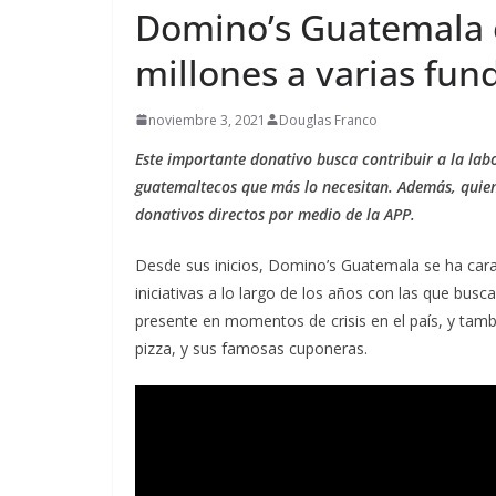
Guatemala apue
Domino’s Guatemala 
la integridad c
millones a varias fun
ventaja competi
agosto 6, 2026
Ermi Fernan
noviembre 3, 2021
Douglas Franco
Este importante donativo busca contribuir a la labo
guatemaltecos que más lo necesitan. Además, quie
donativos directos por medio de la APP.
Desde sus inicios, Domino’s Guatemala se ha carac
iniciativas a lo largo de los años con las que bu
presente en momentos de crisis en el país, y tam
pizza, y sus famosas cuponeras.