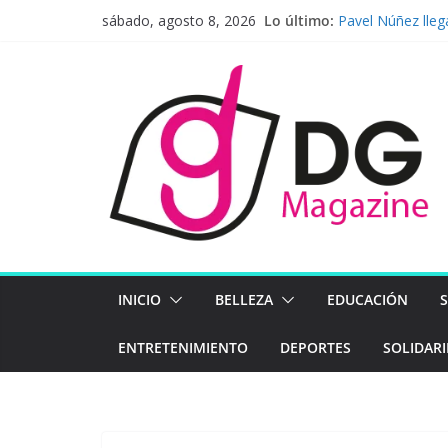
Saltar
Lo último:
Pavel Núñez lleg
sábado, agosto 8, 2026
al
La infraestructu
computación de a
contenido
tour AI Solution
Norteamérica
Un hogar más all
priorizan el bien
Lo que la piel d
Nueva ley de pr
la integridad co
INICIO
BELLEZA
EDUCACIÓN
ENTRETENIMIENTO
DEPORTES
SOLIDAR