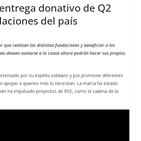
sta por
tour AI Solutions
entrega donativo de Q2
omo
Innovation Roadshow de
daciones del país
tiva
Vertiv en Norteamérica
dez
agosto 7, 2026
Ermi Fernandez
r que realizan las distintas fundaciones y beneficiar a los
nes deseen sumarse a la causa ahora podrán hacer sus propios
terizado por su espíritu solidario y por promover diferentes
scan apoyar a quienes más lo necesitan. La marca ha estado
bién ha impulsado proyectos de RSE, como la cadena de la