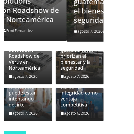
Lo que 
guatemaltecas priorizan
prediseñada de
Vertiv™360AI
mascot
el bienestar y la
para
intent
seguridad
computación de
alto rendimiento
Un hogar más
agosto 7, 2
agosto 7, 2026
Ermi Fernandez
se presentará
allá del
durante el tour
inmueble: las
AI Solutions
familias
Innovation
guatemaltecas
Roadshow de
priorizan el
Vertiv en
bienestar y la
Nueva ley de
Norteamérica
seguridad
prevención de
lavado:
agosto 7, 2026
agosto 7, 2026
Lo que la piel de
Guatemala apue
tu mascota
sta por la
puede estar
integridad como
intentando
ventaja
decirte
competitiva
agosto 7, 2026
agosto 6, 2026