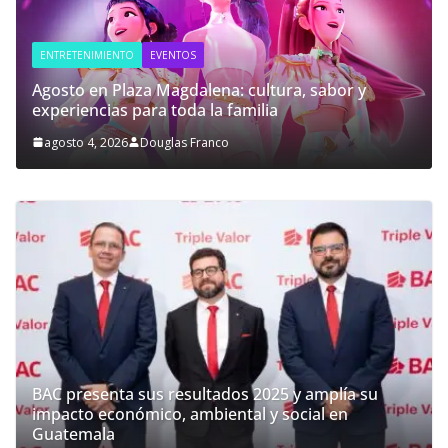
ENTRETENIMIENTO
EVENTOS
Agosto en Plaza Magdalena: cultura, sabor y
experiencias para toda la familia
agosto 4, 2026
Douglas Franco
BAC presenta sus resultados 2025 y amplía su
impacto económico, ambiental y social en
Guatemala