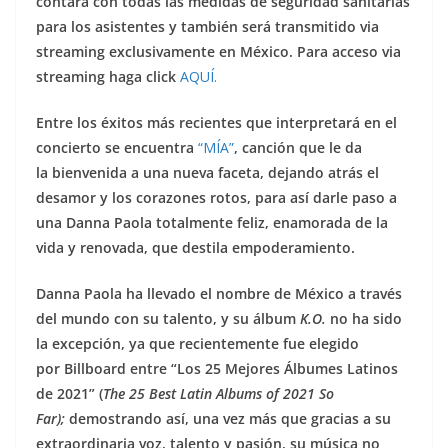
contará con todas las medidas de seguridad sanitarias
para los asistentes y también será transmitido via
streaming exclusivamente en México. Para acceso via
streaming haga click
AQU
Í.
Entre los éxitos más recientes que interpretará en el
concierto se encuentra
“MÍA”
, canción que
le da
la bienvenida a una nueva faceta, dejando atrás el
desamor y los corazones rotos, para así darle paso a
una Danna Paola totalmente feliz, enamorada de la
vida y renovada, que destila empoderamiento.
Danna Paola ha llevado el nombre de México a través
del mundo con su talento, y su álbum
K.O.
no ha sido
la excepción, ya que recientemente fue elegido
por Billboard entre “Los 25 Mejores Álbumes Latinos
de 2021” (
The 25 Best Latin Albums of 2021 So
Far);
demostrando así, una vez más que gracias a su
extraordinaria voz, talento y pasión, su música no