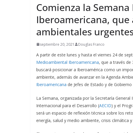
Pavel Núñez 
Comienza la Semana
primera vez 
Iberoamericana, que 
Guatemala
ambientales urgentes
agosto 6, 2026
Ermi 
septiembre 20, 2021
Douglas Franco
A partir de este lunes y hasta el viernes 24 de se
Medioambiental Iberoamericana
, que a través de
buscará posicionar a Iberoamérica como un impor
ambiente, además de avanzar en la Agenda Ambie
Iberoamericana
de Jefes de Estado y de Gobierno 
La Semana, organizada por la Secretaría General 
Internacional para el Desarrollo (
AECID
) y el Pro
será un espacio de reflexión técnica sobre los re
energía, salud y medio ambiente, crisis climática y