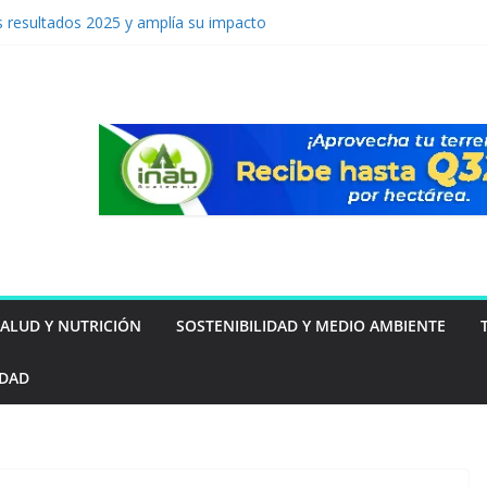
 resultados 2025 y amplía su impacto
ntal y social en Guatemala
á del inmueble: las familias guatemaltecas
star y la seguridad
 tu mascota puede estar intentando decirte
vención de lavado: Guatemala apuesta por
mo ventaja competitiva
a por primera vez a Guatemala
SALUD Y NUTRICIÓN
SOSTENIBILIDAD Y MEDIO AMBIENTE
IDAD