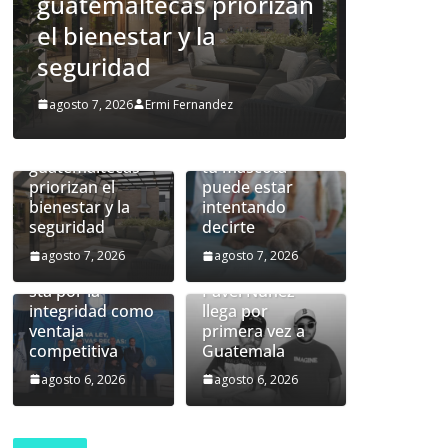
Lo que la piel de tu
Gua
an
mascota puede estar
la 
intentando decirte
ven
Un hogar más
agosto 7, 2026
Ermi Fernandez
agost
allá del
inmueble: las
familias
Lo que la piel de
guatemaltecas
tu mascota
priorizan el
puede estar
bienestar y la
intentando
Nueva ley de
seguridad
decirte
prevención de
lavado:
agosto 7, 2026
agosto 7, 2026
Guatemala apue
sta por la
Pavel Núñez
integridad como
llega por
ventaja
primera vez a
competitiva
Guatemala
agosto 6, 2026
agosto 6, 2026