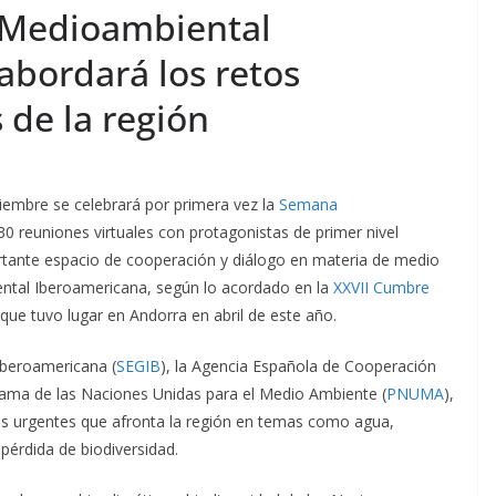
llega por
guatemaltecas prioriz
 Medioambiental
a
el bienestar y la
abordará los retos
seguridad
 de la región
Fernandez
agosto 7, 2026
Ermi Fernandez
ptiembre se celebrará por primera vez la
Semana
 30 reuniones virtuales con protagonistas de primer nivel
tante espacio de cooperación y diálogo en materia de medio
ntal Iberoamericana, según lo acordado en la
XXVII Cumbre
que tuvo lugar en Andorra en abril de este año.
Iberoamericana (
SEGIB
), la Agencia Española de Cooperación
grama de las Naciones Unidas para el Medio Ambiente (
PNUMA
),
tos urgentes que afronta la región en temas como agua,
 pérdida de biodiversidad.