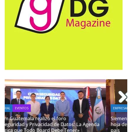
EMPRESARIAL
TECNOLOGÍA
Siemens Xcelerator Summit Guatemala, impulsa
enda
hoja de ruta para acelerar la competitividad del
país