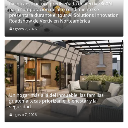
La infraestructura prediseñada de Vertiv™360AI
para computación de alto rendimiento se
presentará durante el tour AI Solutions Innovation
Roadshow de Vertiv en Norteamérica
agosto 7, 2026
Un hogar más allá del inmueble: las familias
guatemaltecas priorizan el bienestar y la
seguridad
agosto 7, 2026